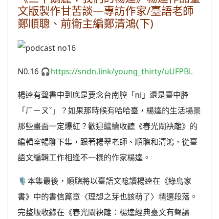
文版製作甘苦談—專訪作家/臺語老師
鄭順聰、前衛主編鄭清鴻(下)
N0.16 🎧
https://sndn.link/young_thirty/uUFPBL
楊逵有聲書中到底是要念台南腔「ni」還是臺中腔
「ㄏㄧㄡˇ」？如果那時候有哈哈臺，楊逵的生活場景
那些畫面一定爆紅？歡迎繼續收聽《春光閘袂離》的
編輯室暢聊下集，跟著楊翠老師、順聰和清鴻，從臺
語文編輯工作相逢不一樣的作家楊逵。
🎙️本集最後，順聰將以臺語文唸讀楊逵在《綠島家
書》中的書信篇章〈理想之芽也該萌了〉精選段落。
完整版收錄在《春光閘袂離：楊逵經典臺文有聲讀