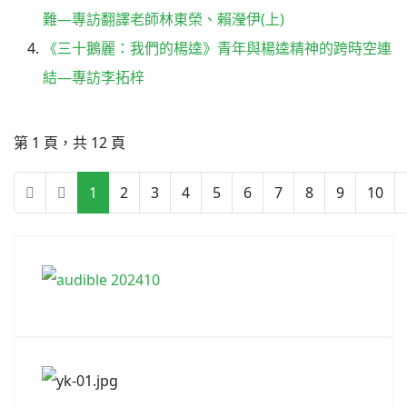
難—專訪翻譯老師林東榮、賴瀅伊(上)
《三十鵝麗：我們的楊逵》青年與楊逵精神的跨時空連
結—專訪李拓梓
第 1 頁，共 12 頁
1
2
3
4
5
6
7
8
9
10