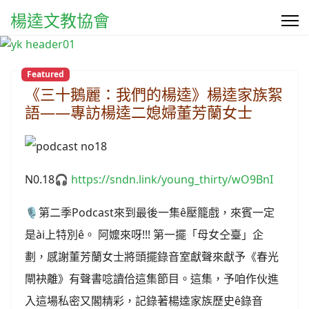
楊逵文教協會
Featured
《三十鵝麗：我們的楊逵》楊逵家族絮
語——專訪楊逵二媳婦董芳蘭女士
N0.18🎧
https://sndn.link/young_thirty/wO9BnI
🎙️第二季Podcast來到最後一集ê壓籠戲，來賓一定
是ài上特別ê。 阿嬤來呀!!! 第一擺「母女仝臺」企
劃，感謝董芳蘭女士將頭擺錄音室獻聲來獻予《春光
閘袂離》有聲書唸讀佮這集節目。這集，予咱作伙進
入這場私密又閣精彩，記錄著楊逵家族歷史ê錄音