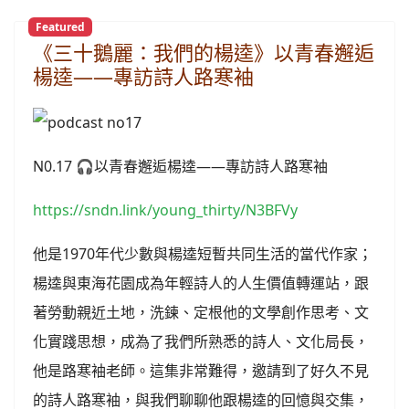
Featured
《三十鵝麗：我們的楊逵》以青春邂逅
楊逵——專訪詩人路寒袖
N0.17 🎧以青春邂逅楊逵——專訪詩人路寒袖
https://sndn.link/young_thirty/N3BFVy
他是1970年代少數與楊逵短暫共同生活的當代作家；
楊逵與東海花園成為年輕詩人的人生價值轉運站，跟
著勞動親近土地，洗鍊、定根他的文學創作思考、文
化實踐思想，成為了我們所熟悉的詩人、文化局長，
他是路寒袖老師。這集非常難得，邀請到了好久不見
的詩人路寒袖，與我們聊聊他跟楊逵的回憶與交集，