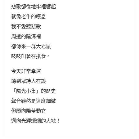
悲歌卻從地牢裡響起
就像老牛的嘆息
我不愛聽悲歌
周遭的陰溝裡
卻傳來一群大老鼠
吱吱叫著在搶食。
今天非常幸運
聽到眾詩人在談
「陽光小集」的歷史
聲音雖然是這麼細微
但願向陽帶動它
邁向光輝燦爛的大地！