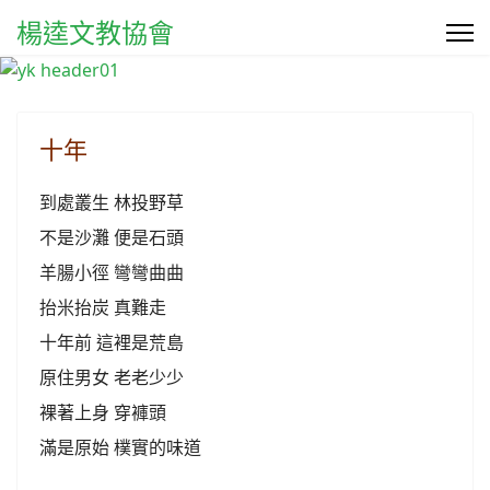
楊逵文教協會
十年
到處叢生 林投野草
不是沙灘 便是石頭
羊腸小徑 彎彎曲曲
抬米抬炭 真難走
十年前 這裡是荒島
原住男女 老老少少
裸著上身 穿褲頭
滿是原始 樸實的味道