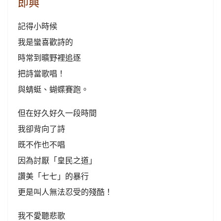
即興
記得小時候
我是蠻喜歡詩的
時常到曠野裡追逐
把詩當歌唱！
與蜻蜓、蝴蝶賽跑。
但在好久好久一段時間
我卻背向了詩
既不作也不唱
因為討厭「皇民之道」
讚美「七七」的暴行
更是叫人無法忍受的殘酷！
我不愛聽悲歌