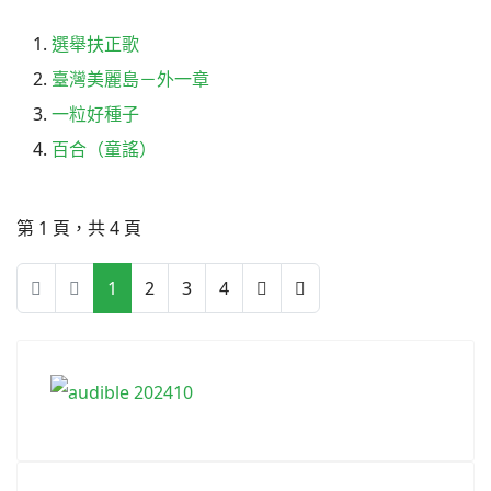
選舉扶正歌
臺灣美麗島－外一章
一粒好種子
百合（童謠）
第 1 頁，共 4 頁
1
2
3
4