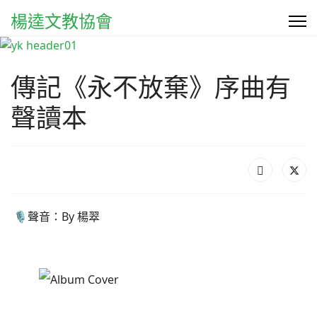
楊逵文教協會
傳記《永不放棄》序曲有
聲讀本
🎙️聲音：By 楊翠